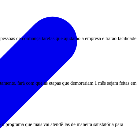
essoas de confiança tarefas que ajudarão a empresa e trarão facilidade
retamente, fará com que as etapas que demorariam 1 mês sejam feitas em
o programa que mais vai atendê-las de maneira satisfatória para