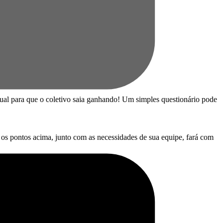
idual para que o coletivo saia ganhando! Um simples questionário pode
 os pontos acima, junto com as necessidades de sua equipe, fará com
o
Facebook
,
Twitter
,
Google+
e
LinkedIn
.