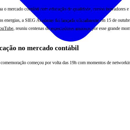
 o mercado contábil com educação de qualidade, cursos inovadores e pa
oas energias, a SIEG Academy foi lançada oficialmente em 15 de outubr
YouTube
, reuniu centenas de espectadores ansiosos por esse grande mo
ação no mercado contábil
 a comemoração começou por volta das 19h com momentos de networking