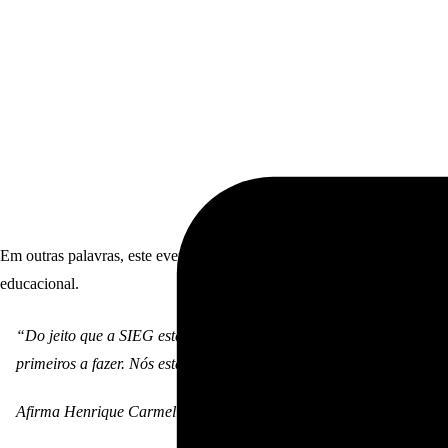
Em outras palavras, este evento marcou o
maior lançamento na histó
educacional.
“Do jeito que a SIEG está fazendo, com a quantidade de iniciativa
primeiros a fazer. Nós estamos fazendo isso porque acreditamos n
Afirma Henrique Carmellino Filho, CEO da empresa, ao subir no p