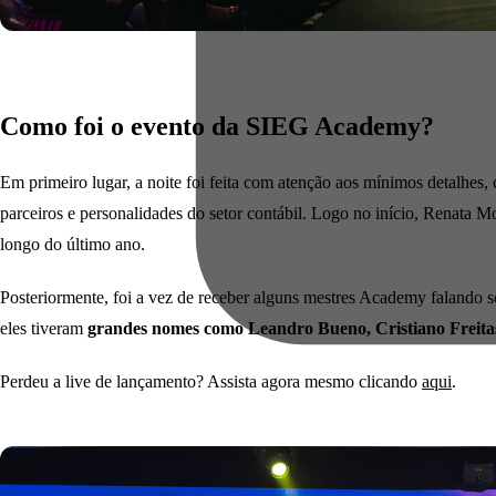
Como foi o evento da SIEG Academy?
Em primeiro lugar, a noite foi feita com atenção aos mínimos detalhes
parceiros e personalidades do setor contábil. Logo no início, Renata 
longo do último ano.
Posteriormente, foi a vez de receber alguns mestres Academy falando s
eles tiveram
grandes nomes como Leandro Bueno, Cristiano Freitas
Perdeu a live de lançamento? Assista agora mesmo clicando
aqui
.