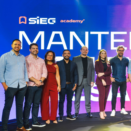
Plataforma completa
Gestão fiscal e contábil integrada
Do Emissor ao IRPF, tudo em um único ambiente.
Ver demonstração