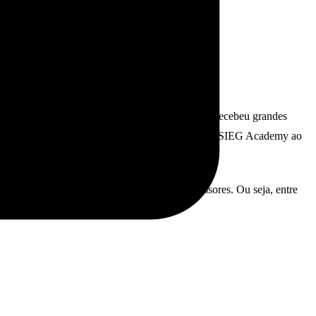
 única. Nesse sentido, além de Henrique, o palco recebeu grandes
ilharam insights sobre o processo de construção da SIEG Academy ao
é o nome escolhido para representar os professores. Ou seja, entre
s
.