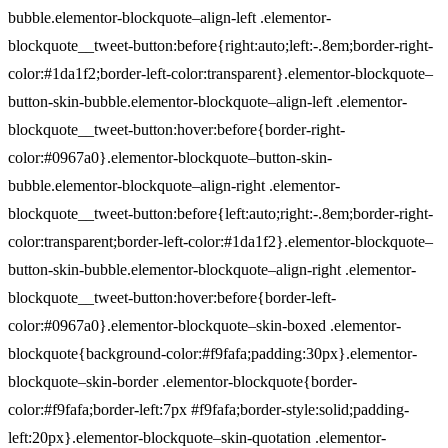
bubble.elementor-blockquote–align-left .elementor-
blockquote__tweet-button:before{right:auto;left:-.8em;border-right-
color:#1da1f2;border-left-color:transparent}.elementor-blockquote–
button-skin-bubble.elementor-blockquote–align-left .elementor-
blockquote__tweet-button:hover:before{border-right-
color:#0967a0}.elementor-blockquote–button-skin-
bubble.elementor-blockquote–align-right .elementor-
blockquote__tweet-button:before{left:auto;right:-.8em;border-right-
color:transparent;border-left-color:#1da1f2}.elementor-blockquote–
button-skin-bubble.elementor-blockquote–align-right .elementor-
blockquote__tweet-button:hover:before{border-left-
color:#0967a0}.elementor-blockquote–skin-boxed .elementor-
blockquote{background-color:#f9fafa;padding:30px}.elementor-
blockquote–skin-border .elementor-blockquote{border-
color:#f9fafa;border-left:7px #f9fafa;border-style:solid;padding-
left:20px}.elementor-blockquote–skin-quotation .elementor-