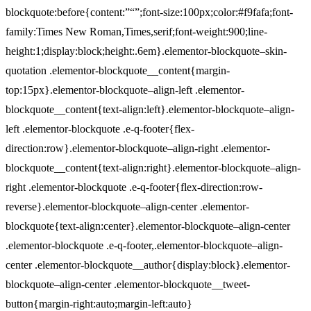
blockquote:before{content:”“”;font-size:100px;color:#f9fafa;font-
family:Times New Roman,Times,serif;font-weight:900;line-
height:1;display:block;height:.6em}.elementor-blockquote–skin-
quotation .elementor-blockquote__content{margin-
top:15px}.elementor-blockquote–align-left .elementor-
blockquote__content{text-align:left}.elementor-blockquote–align-
left .elementor-blockquote .e-q-footer{flex-
direction:row}.elementor-blockquote–align-right .elementor-
blockquote__content{text-align:right}.elementor-blockquote–align-
right .elementor-blockquote .e-q-footer{flex-direction:row-
reverse}.elementor-blockquote–align-center .elementor-
blockquote{text-align:center}.elementor-blockquote–align-center
.elementor-blockquote .e-q-footer,.elementor-blockquote–align-
center .elementor-blockquote__author{display:block}.elementor-
blockquote–align-center .elementor-blockquote__tweet-
button{margin-right:auto;margin-left:auto}