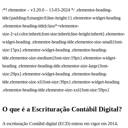
/*! elementor – v3.20.0 – 13-03-2024 */ .elementor-heading-
title{padding:0;margin:0;line-height:1}.elementor-widget-heading
.elementor-heading-title[class*=elementor-
size-]>a{color:inherit;font-size:inherit;line-height:inherit}.elementor-
widget-heading .elementor-heading-title.elementor-size-small{font-
size:15px}.elementor-widget-heading .elementor-heading-
title.elementor-size-medium{font-size:19px}.elementor-widget-
heading .elementor-heading-title.elementor-size-large{font-
size:29px}.elementor-widget-heading .elementor-heading-
title.elementor-size-xl{font-size:39px}.elementor-widget-heading
.elementor-heading-title.elementor-size-xxl{font-size:59px}
O que é a Escrituração Contábil Digital?
A escrituração Contábil digital (ECD) entrou em vigor em 2014,