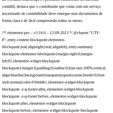
contábil, destaca que o contribuinte que conta com um serviço
terceirizado de contabilidade deve entregar seus documentos de
forma clara e de fácil compreensão todos os meses.
/*! elementor-pro – v3.16.0 – 12-09-2023 */ @charset “UTF-
8″;.entry-content blockquote.elementor-
blockquote:not(.alignright):not(.alignleft),.entry-summary
blockquote.elementor-blockquote{margin-right:0;margin-
left:0}.elementor-widget-blockquote
blockquote{margin:0;padding:0;outline:0;font-size:100%;vertical-
align:baseline;background:transparent;quotes:none;border:0;font-
style:normal;color:#3f444b}.elementor-widget-blockquote
blockquote .e-q-footer:after,.elementor-widget-blockquote
blockquote .e-q-footer:before,.elementor-widget-blockquote
blockquote:after,.elementor-widget-blockquote
blockquote:before,.elementor-widget-blockquote blockquote