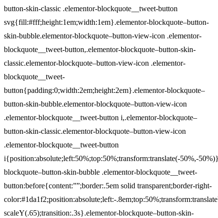
button-skin-classic .elementor-blockquote__tweet-button
svg{fill:#fff;height:1em;width:1em}.elementor-blockquote–button-
skin-bubble.elementor-blockquote–button-view-icon .elementor-
blockquote__tweet-button,.elementor-blockquote–button-skin-
classic.elementor-blockquote–button-view-icon .elementor-
blockquote__tweet-
button{padding:0;width:2em;height:2em}.elementor-blockquote–
button-skin-bubble.elementor-blockquote–button-view-icon
.elementor-blockquote__tweet-button i,.elementor-blockquote–
button-skin-classic.elementor-blockquote–button-view-icon
.elementor-blockquote__tweet-button
i{position:absolute;left:50%;top:50%;transform:translate(-50%,-50%)
blockquote–button-skin-bubble .elementor-blockquote__tweet-
button:before{content:””;border:.5em solid transparent;border-right-
color:#1da1f2;position:absolute;left:-.8em;top:50%;transform:transla
scaleY(.65);transition:.3s}.elementor-blockquote–button-skin-