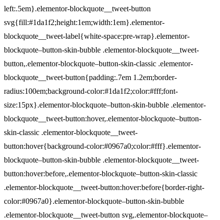
left:.5em}.elementor-blockquote__tweet-button
svg{fill:#1da1f2;height:1em;width:1em}.elementor-
blockquote__tweet-label{white-space:pre-wrap}.elementor-
blockquote–button-skin-bubble .elementor-blockquote__tweet-
button,.elementor-blockquote–button-skin-classic .elementor-
blockquote__tweet-button{padding:.7em 1.2em;border-
radius:100em;background-color:#1da1f2;color:#fff;font-
size:15px}.elementor-blockquote–button-skin-bubble .elementor-
blockquote__tweet-button:hover,.elementor-blockquote–button-
skin-classic .elementor-blockquote__tweet-
button:hover{background-color:#0967a0;color:#fff}.elementor-
blockquote–button-skin-bubble .elementor-blockquote__tweet-
button:hover:before,.elementor-blockquote–button-skin-classic
.elementor-blockquote__tweet-button:hover:before{border-right-
color:#0967a0}.elementor-blockquote–button-skin-bubble
.elementor-blockquote__tweet-button svg,.elementor-blockquote–