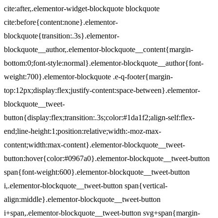
cite:after,.elementor-widget-blockquote blockquote
cite:before{content:none}.elementor-
blockquote{transition:.3s}.elementor-
blockquote__author,.elementor-blockquote__content{margin-
bottom:0;font-style:normal}.elementor-blockquote__author{font-
weight:700}.elementor-blockquote .e-q-footer{margin-
top:12px;display:flex;justify-content:space-between}.elementor-
blockquote__tweet-
button{display:flex;transition:.3s;color:#1da1f2;align-self:flex-
end;line-height:1;position:relative;width:-moz-max-
content;width:max-content}.elementor-blockquote__tweet-
button:hover{color:#0967a0}.elementor-blockquote__tweet-button
span{font-weight:600}.elementor-blockquote__tweet-button
i,.elementor-blockquote__tweet-button span{vertical-
align:middle}.elementor-blockquote__tweet-button
i+span,.elementor-blockquote__tweet-button svg+span{margin-