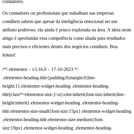
contadores.
Os contadores ou profissionais que trabalham nas empresas
contábeis sabem que apesar da inteligência emocional ser um
atributo poderoso, ela ainda é pouco explorada na área. A ideia neste
artigo é aprofundar essa competência como aliada para resultados
mais precisos e eficientes dentro dos negócios contábeis. Boa
leitura!
/*! elementor – v3.16.0 – 17-10-2023 */
.elementor-heading-title{padding:0;margin:0;line-
height:1}.elementor-widget-heading .elementor-heading-
title[class*=elementor-size-]>a{color:inherit;font-size:inherit;line-
height:inherit}.elementor-widget-heading .elementor-heading-
title.elementor-size-small{font-size:15px}.elementor-widget-heading
.elementor-heading-title.elementor-size-medium{font-
size:19px}.elementor-widget-heading .elementor-heading-