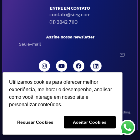
ENTRE EM CONTATO
contato@sieg.com
(11) 3842 7110
Assine nossa newsletter
Utilizamos cookies para oferecer melhor
Utilizamos cookies para oferecer melhor
© 2024 SIEG Soluções Fiscais Estratégicas. Todos os direitos
experiência, melhorar o desempenho, analisar
experiência, melhorar o desempenho, analisar
reservados | Termos de uso e política de privacidade..
como você interage em nosso site e
como você interage em nosso site e
personalizar conteúdos.
personalizar conteúdos.
Design por Empória Branding.
Recusar Cookies
Recusar Cookies
Aceitar Cookies
Aceitar Cookies