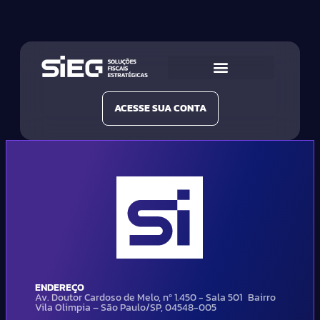
Conheça a SIEG
Nossas Soluções
ACESSE SUA CONTA
ENDEREÇO
Av. Doutor Cardoso de Melo, nº 1.450 - Sala 501 Bairro
Vila Olimpia – São Paulo/SP, 04548-005