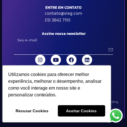
ENTRE EM CONTATO
contato@sieg.com
(11) 3842 7110
Assine nossa newsletter
Utilizamos cookies para oferecer melhor
Utilizamos cookies para oferecer melhor
© 2024 SIEG Soluções Fiscais Estratégicas. Todos os direitos
experiência, melhorar o desempenho, analisar
experiência, melhorar o desempenho, analisar
reservados | Termos de uso e política de privacidade..
como você interage em nosso site e
como você interage em nosso site e
personalizar conteúdos.
personalizar conteúdos.
Design por Empória Branding.
Recusar Cookies
Recusar Cookies
Aceitar Cookies
Aceitar Cookies