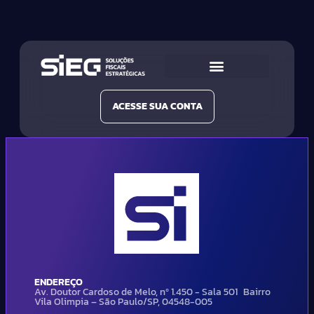
Conheça a SIEG
Nossas Soluções
ACESSE SUA CONTA
ENDEREÇO
Av. Doutor Cardoso de Melo, nº 1.450 - Sala 501 Bairro
Vila Olimpia – São Paulo/SP, 04548-005