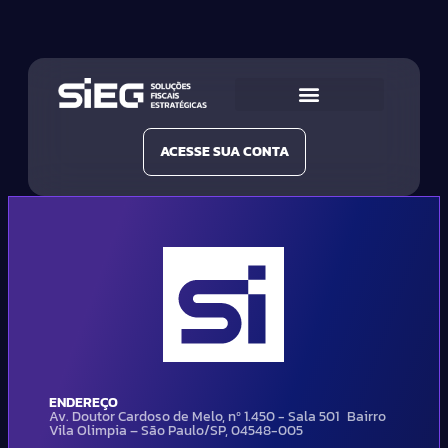
Conheça a SIEG
Nossas Soluções
ACESSE SUA CONTA
ENDEREÇO
Av. Doutor Cardoso de Melo, nº 1.450 - Sala 501 Bairro
Vila Olimpia – São Paulo/SP, 04548-005