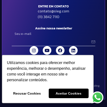
ENTRE EM CONTATO
contato@sieg.com
(11) 3842 7110
Assine nossa newsletter
Utilizamos cookies para oferecer melhor
Utilizamos cookies para oferecer melhor
© 2024 SIEG Soluções Fiscais Estratégicas. Todos os direitos
experiência, melhorar o desempenho, analisar
experiência, melhorar o desempenho, analisar
reservados | Termos de uso e política de privacidade..
como você interage em nosso site e
como você interage em nosso site e
personalizar conteúdos.
personalizar conteúdos.
Design por Empória Branding.
Recusar Cookies
Recusar Cookies
Aceitar Cookies
Aceitar Cookies