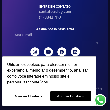
ENTRE EM CONTATO
contato@sieg.com
(11) 3842 7110
Assine nossa newsletter
Utilizamos cookies para oferecer melhor
Utilizamos cookies para oferecer melhor
© 2024 SIEG Soluções Fiscais Estratégicas. Todos os direitos
experiência, melhorar o desempenho, analisar
experiência, melhorar o desempenho, analisar
reservados | Termos de uso e política de privacidade..
como você interage em nosso site e
como você interage em nosso site e
personalizar conteúdos.
personalizar conteúdos.
Design por Empória Branding.
Recusar Cookies
Recusar Cookies
Aceitar Cookies
Aceitar Cookies