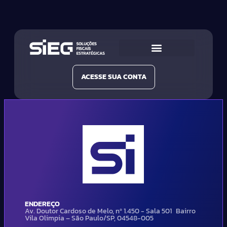
Conheça a SIEG
Nossas Soluções
ACESSE SUA CONTA
ENDEREÇO
Av. Doutor Cardoso de Melo, nº 1.450 - Sala 501 Bairro
Vila Olimpia – São Paulo/SP, 04548-005