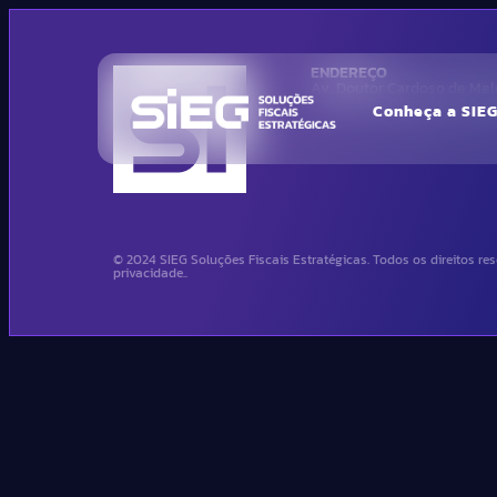
ENDEREÇO
Av. Doutor Cardoso de Melo
Bairro Vila Olimpia – São
Conheça a SIE
© 2024 SIEG Soluções Fiscais Estratégicas. Todos os direitos res
privacidade..