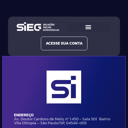
Conheça a SIEG
Nossas Soluções
ACESSE SUA CONTA
ENDEREÇO
Av. Doutor Cardoso de Melo, nº 1.450 - Sala 501 Bairro
Vila Olimpia – São Paulo/SP, 04548-005