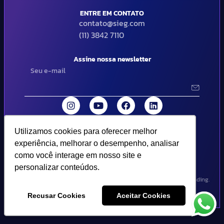
ENTRE EM CONTATO
contato@sieg.com
(11) 3842 7110
Assine nossa newsletter
Utilizamos cookies para oferecer melhor
Utilizamos cookies para oferecer melhor
© 2024 SIEG Soluções Fiscais Estratégicas. Todos os direitos
experiência, melhorar o desempenho, analisar
experiência, melhorar o desempenho, analisar
reservados | Termos de uso e política de privacidade..
como você interage em nosso site e
como você interage em nosso site e
personalizar conteúdos.
personalizar conteúdos.
Design por Empória Branding.
Recusar Cookies
Recusar Cookies
Aceitar Cookies
Aceitar Cookies