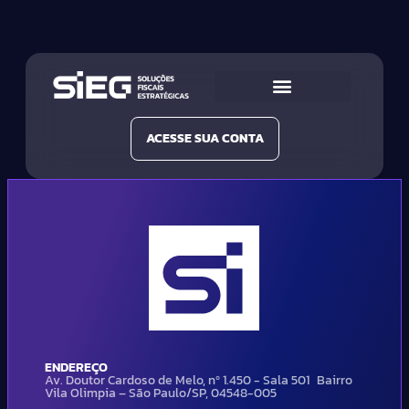
Conheça a SIEG
Nossas Soluções
ACESSE SUA CONTA
ENDEREÇO
Av. Doutor Cardoso de Melo, nº 1.450 - Sala 501 Bairro
Vila Olimpia – São Paulo/SP, 04548-005