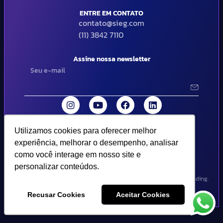
ENTRE EM CONTATO
contato@sieg.com
(11) 3842 7110
Assine nossa newsletter
Utilizamos cookies para oferecer melhor
Utilizamos cookies para oferecer melhor
© 2024 SIEG Soluções Fiscais Estratégicas. Todos os direitos
experiência, melhorar o desempenho, analisar
experiência, melhorar o desempenho, analisar
reservados | Termos de uso e política de privacidade..
como você interage em nosso site e
como você interage em nosso site e
personalizar conteúdos.
personalizar conteúdos.
Design por Empória Branding.
Recusar Cookies
Recusar Cookies
Aceitar Cookies
Aceitar Cookies