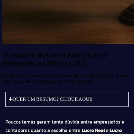
O Impacto do Lucro Real e Lucro
Presumido no IRPJ e CSLL
O impacto do lucro real e lucro presumido no IRPJ e CSLL mostra
como a escolha do regime pode definir impostos.
QUER UM RESUMO? CLIQUE AQUI!
Poucos temas geram tanta dúvida entre empresários e
contadores quanto a escolha entre
Lucro Real
e
Lucro