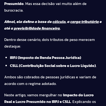
Presumido
. Mas essa decisão vai muito além de
burocracia.
Afinal, ela define a base de
cálculo,
a
carga tributária
e
até a
previsibilidade financeira
.
Dentro desse cenário, dois tributos de peso merecem
destaque:
IRPJ (Imposto de Renda Pessoa Jurídica)
CSLL (Contribuição Social sobre o Lucro Líquido)
.
Ambos são cobrados de pessoas jurídicas e variam de
acordo com o regime adotado.
Neste artigo, vamos mergulhar no
impacto do Lucro
Real e Lucro Presumido no IRPJ e CSLL
. Explicando os