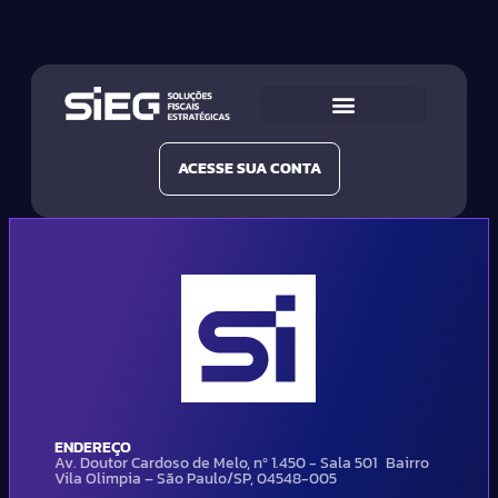
Conheça a SIEG
Nossas Soluções
ACESSE SUA CONTA
ENDEREÇO
Av. Doutor Cardoso de Melo, nº 1.450 - Sala 501 Bairro
Vila Olimpia – São Paulo/SP, 04548-005