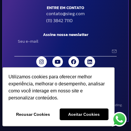
ENTRE EM CONTATO
contato@sieg.com
(11) 3842 7110
Assine nossa newsletter
Utilizamos cookies para oferecer melhor
Utilizamos cookies para oferecer melhor
© 2024 SIEG Soluções Fiscais Estratégicas. Todos os direitos
experiência, melhorar o desempenho, analisar
experiência, melhorar o desempenho, analisar
reservados | Termos de uso e política de privacidade..
como você interage em nosso site e
como você interage em nosso site e
personalizar conteúdos.
personalizar conteúdos.
Design por Empória Branding.
Recusar Cookies
Recusar Cookies
Aceitar Cookies
Aceitar Cookies