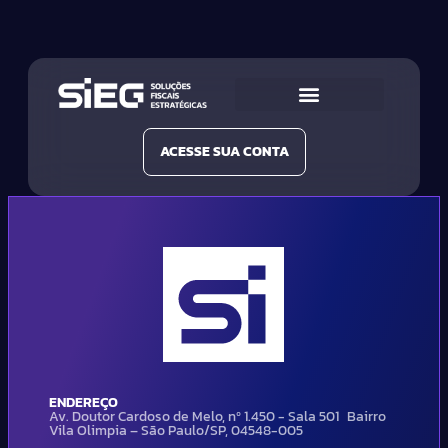
Conheça a SIEG
Nossas Soluções
ACESSE SUA CONTA
ENDEREÇO
Av. Doutor Cardoso de Melo, nº 1.450 - Sala 501 Bairro
Vila Olimpia – São Paulo/SP, 04548-005