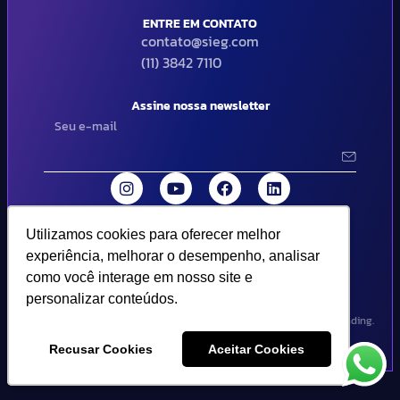
ENTRE EM CONTATO
contato@sieg.com
(11) 3842 7110
Assine nossa newsletter
Utilizamos cookies para oferecer melhor
Utilizamos cookies para oferecer melhor
© 2024 SIEG Soluções Fiscais Estratégicas. Todos os direitos
experiência, melhorar o desempenho, analisar
experiência, melhorar o desempenho, analisar
reservados | Termos de uso e política de privacidade..
como você interage em nosso site e
como você interage em nosso site e
personalizar conteúdos.
personalizar conteúdos.
Design por Empória Branding.
Recusar Cookies
Recusar Cookies
Aceitar Cookies
Aceitar Cookies