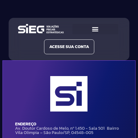
Conheça a SIEG
Nossas Soluções
ACESSE SUA CONTA
ENDEREÇO
Av. Doutor Cardoso de Melo, nº 1.450 - Sala 501 Bairro
Vila Olimpia – São Paulo/SP, 04548-005