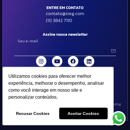
ENTRE EM CONTATO
contato@sieg.com
(11) 3842 7110
Assine nossa newsletter
Utilizamos cookies para oferecer melhor
Utilizamos cookies para oferecer melhor
© 2024 SIEG Soluções Fiscais Estratégicas. Todos os direitos
experiência, melhorar o desempenho, analisar
experiência, melhorar o desempenho, analisar
reservados | Termos de uso e política de privacidade..
como você interage em nosso site e
como você interage em nosso site e
personalizar conteúdos.
personalizar conteúdos.
Design por Empória Branding.
Recusar Cookies
Recusar Cookies
Aceitar Cookies
Aceitar Cookies