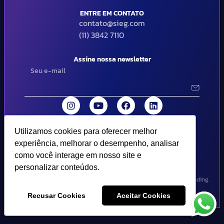
ENTRE EM CONTATO
contato@sieg.com
(11) 3842 7110
Assine nossa newsletter
Utilizamos cookies para oferecer melhor
Utilizamos cookies para oferecer melhor
© 2024 SIEG Soluções Fiscais Estratégicas. Todos os direitos
experiência, melhorar o desempenho, analisar
experiência, melhorar o desempenho, analisar
reservados | Termos de uso e política de privacidade..
como você interage em nosso site e
como você interage em nosso site e
personalizar conteúdos.
personalizar conteúdos.
Design por Empória Branding.
Recusar Cookies
Recusar Cookies
Aceitar Cookies
Aceitar Cookies