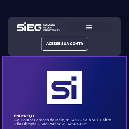
Conheça a SIEG
Nossas Soluções
ACESSE SUA CONTA
ENDEREÇO
Av. Doutor Cardoso de Melo, nº 1.450 - Sala 501 Bairro
Vila Olimpia – São Paulo/SP, 04548-005