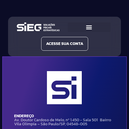
Conheça a SIEG
Nossas Soluções
ACESSE SUA CONTA
ENDEREÇO
Av. Doutor Cardoso de Melo, nº 1.450 - Sala 501 Bairro
Vila Olimpia – São Paulo/SP, 04548-005