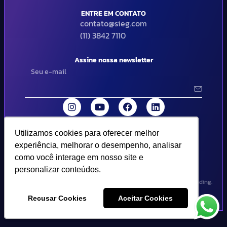
ENTRE EM CONTATO
contato@sieg.com
(11) 3842 7110
Assine nossa newsletter
Utilizamos cookies para oferecer melhor
Utilizamos cookies para oferecer melhor
© 2024 SIEG Soluções Fiscais Estratégicas. Todos os direitos
experiência, melhorar o desempenho, analisar
experiência, melhorar o desempenho, analisar
reservados | Termos de uso e política de privacidade..
como você interage em nosso site e
como você interage em nosso site e
personalizar conteúdos.
personalizar conteúdos.
Design por Empória Branding.
Recusar Cookies
Recusar Cookies
Aceitar Cookies
Aceitar Cookies