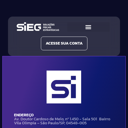
Conheça a SIEG
Nossas Soluções
ACESSE SUA CONTA
ENDEREÇO
Av. Doutor Cardoso de Melo, nº 1.450 - Sala 501 Bairro
Vila Olimpia – São Paulo/SP, 04548-005