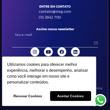
ENTRE EM CONTATO
contato@sieg.com
(11) 3842 7110
Assine nossa newsletter
Utilizamos cookies para oferecer melhor
Utilizamos cookies para oferecer melhor
© 2024 SIEG Soluções Fiscais Estratégicas. Todos os direitos
experiência, melhorar o desempenho, analisar
experiência, melhorar o desempenho, analisar
reservados | Termos de uso e política de privacidade..
como você interage em nosso site e
como você interage em nosso site e
personalizar conteúdos.
personalizar conteúdos.
Design por Empória Branding.
Recusar Cookies
Recusar Cookies
Aceitar Cookies
Aceitar Cookies