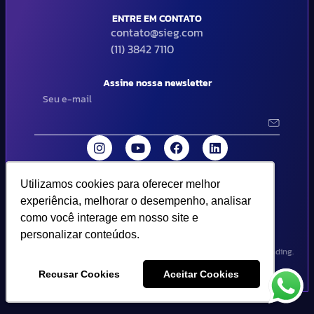
ENTRE EM CONTATO
contato@sieg.com
(11) 3842 7110
Assine nossa newsletter
Utilizamos cookies para oferecer melhor
Utilizamos cookies para oferecer melhor
© 2024 SIEG Soluções Fiscais Estratégicas. Todos os direitos
experiência, melhorar o desempenho, analisar
experiência, melhorar o desempenho, analisar
reservados | Termos de uso e política de privacidade..
como você interage em nosso site e
como você interage em nosso site e
personalizar conteúdos.
personalizar conteúdos.
Design por Empória Branding.
Recusar Cookies
Recusar Cookies
Aceitar Cookies
Aceitar Cookies