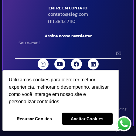
ENTRE EM CONTATO
contato@sieg.com
(11) 3842 7110
Assine nossa newsletter
Utilizamos cookies para oferecer melhor
Utilizamos cookies para oferecer melhor
© 2024 SIEG Soluções Fiscais Estratégicas. Todos os direitos
experiência, melhorar o desempenho, analisar
experiência, melhorar o desempenho, analisar
reservados | Termos de uso e política de privacidade..
como você interage em nosso site e
como você interage em nosso site e
personalizar conteúdos.
personalizar conteúdos.
Design por Empória Branding.
Recusar Cookies
Recusar Cookies
Aceitar Cookies
Aceitar Cookies