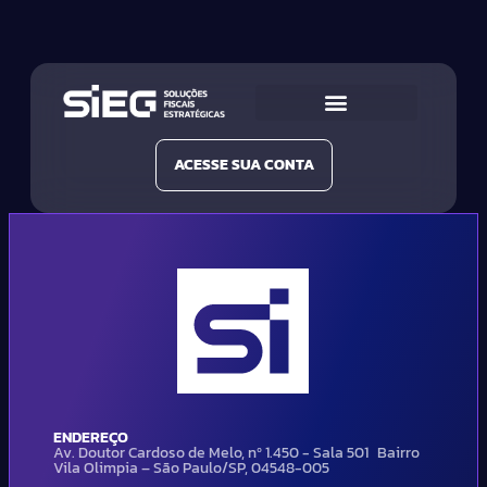
Conheça a SIEG
Nossas Soluções
ACESSE SUA CONTA
ENDEREÇO
Av. Doutor Cardoso de Melo, nº 1.450 - Sala 501 Bairro
Vila Olimpia – São Paulo/SP, 04548-005