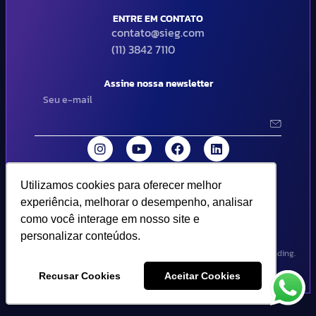
ENTRE EM CONTATO
contato@sieg.com
(11) 3842 7110
Assine nossa newsletter
Utilizamos cookies para oferecer melhor
Utilizamos cookies para oferecer melhor
© 2024 SIEG Soluções Fiscais Estratégicas. Todos os direitos
experiência, melhorar o desempenho, analisar
experiência, melhorar o desempenho, analisar
reservados | Termos de uso e política de privacidade..
como você interage em nosso site e
como você interage em nosso site e
personalizar conteúdos.
personalizar conteúdos.
Design por Empória Branding.
Recusar Cookies
Recusar Cookies
Aceitar Cookies
Aceitar Cookies