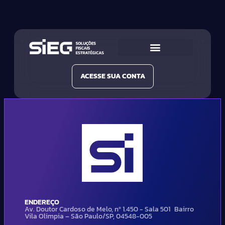
Conheça a SIEG
Nossas Soluções
ACESSE SUA CONTA
ENDEREÇO
Av. Doutor Cardoso de Melo, nº 1.450 - Sala 501 Bairro
Vila Olimpia – São Paulo/SP, 04548-005