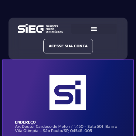
Conheça a SIEG
Nossas Soluções
ACESSE SUA CONTA
ENDEREÇO
Av. Doutor Cardoso de Melo, nº 1.450 - Sala 501 Bairro
Vila Olimpia – São Paulo/SP, 04548-005