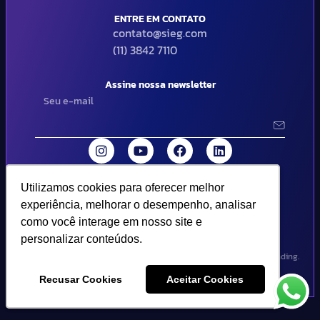
ENTRE EM CONTATO
contato@sieg.com
(11) 3842 7110
Assine nossa newsletter
Utilizamos cookies para oferecer melhor
Utilizamos cookies para oferecer melhor
© 2024 SIEG Soluções Fiscais Estratégicas. Todos os direitos
experiência, melhorar o desempenho, analisar
experiência, melhorar o desempenho, analisar
reservados | Termos de uso e política de privacidade..
como você interage em nosso site e
como você interage em nosso site e
personalizar conteúdos.
personalizar conteúdos.
Design por Empória Branding.
Recusar Cookies
Recusar Cookies
Aceitar Cookies
Aceitar Cookies