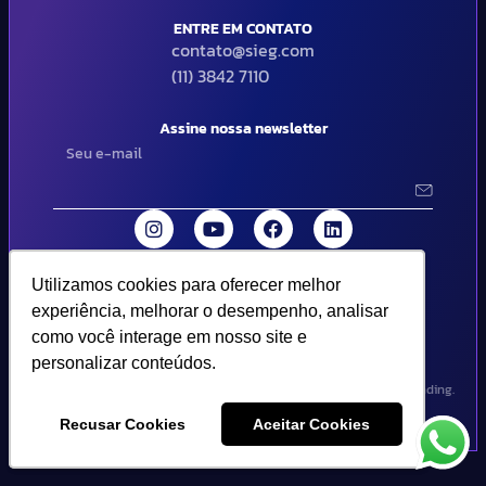
ENTRE EM CONTATO
contato@sieg.com
(11) 3842 7110
Assine nossa newsletter
Utilizamos cookies para oferecer melhor
Utilizamos cookies para oferecer melhor
© 2024 SIEG Soluções Fiscais Estratégicas. Todos os direitos
experiência, melhorar o desempenho, analisar
experiência, melhorar o desempenho, analisar
reservados | Termos de uso e política de privacidade..
como você interage em nosso site e
como você interage em nosso site e
personalizar conteúdos.
personalizar conteúdos.
Design por Empória Branding.
Recusar Cookies
Recusar Cookies
Aceitar Cookies
Aceitar Cookies