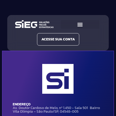
Conheça a SIEG
Nossas Soluções
ACESSE SUA CONTA
ENDEREÇO
Av. Doutor Cardoso de Melo, nº 1.450 - Sala 501 Bairro
Vila Olimpia – São Paulo/SP, 04548-005