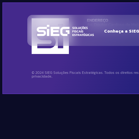
ENDEREÇO
Av. Doutor Cardoso de Melo
Bairro Vila Olimpia – São
Conheça a SIE
© 2024 SIEG Soluções Fiscais Estratégicas. Todos os direitos res
privacidade..