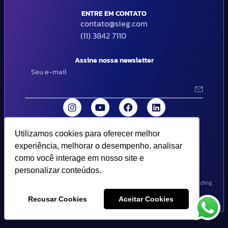
ENTRE EM CONTATO
contato@sieg.com
(11) 3842 7110
Assine nossa newsletter
Utilizamos cookies para oferecer melhor
Utilizamos cookies para oferecer melhor
© 2024 SIEG Soluções Fiscais Estratégicas. Todos os direitos
experiência, melhorar o desempenho, analisar
experiência, melhorar o desempenho, analisar
reservados | Termos de uso e política de privacidade..
como você interage em nosso site e
como você interage em nosso site e
personalizar conteúdos.
personalizar conteúdos.
Design por Empória Branding.
Recusar Cookies
Recusar Cookies
Aceitar Cookies
Aceitar Cookies