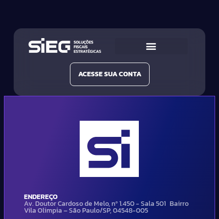
Conheça a SIEG
Nossas Soluções
ACESSE SUA CONTA
ENDEREÇO
Av. Doutor Cardoso de Melo, nº 1.450 - Sala 501 Bairro
Vila Olimpia – São Paulo/SP, 04548-005