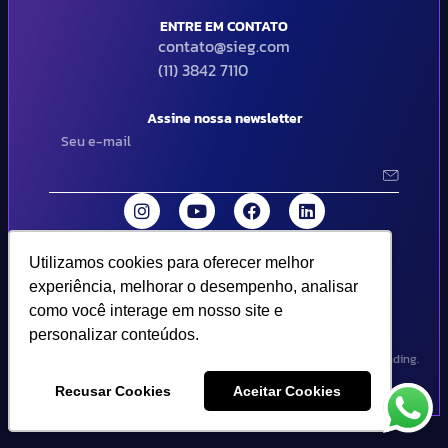
ENTRE EM CONTATO
contato@sieg.com
(11) 3842 7110
Assine nossa newsletter
Utilizamos cookies para oferecer melhor
Utilizamos cookies para oferecer melhor
© 2024 SIEG Soluções Fiscais Estratégicas. Todos os direitos
experiência, melhorar o desempenho, analisar
experiência, melhorar o desempenho, analisar
reservados | Termos de uso e política de privacidade..
como você interage em nosso site e
como você interage em nosso site e
personalizar conteúdos.
personalizar conteúdos.
Design por Empória Branding.
Recusar Cookies
Recusar Cookies
Aceitar Cookies
Aceitar Cookies