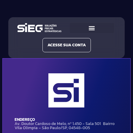
Conheça a SIEG
Nossas Soluções
ACESSE SUA CONTA
ENDEREÇO
Av. Doutor Cardoso de Melo, nº 1.450 - Sala 501 Bairro
Vila Olimpia – São Paulo/SP, 04548-005