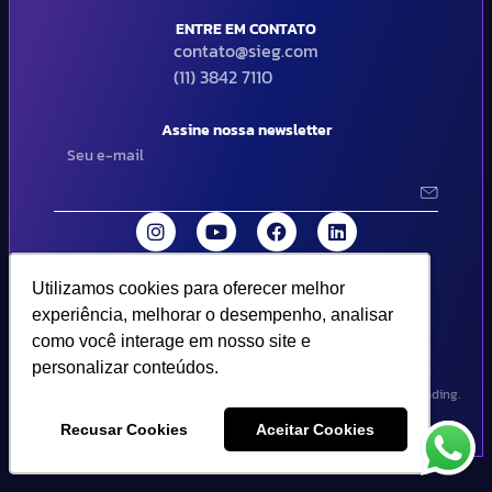
ENTRE EM CONTATO
contato@sieg.com
(11) 3842 7110
Assine nossa newsletter
Utilizamos cookies para oferecer melhor
Utilizamos cookies para oferecer melhor
© 2024 SIEG Soluções Fiscais Estratégicas. Todos os direitos
experiência, melhorar o desempenho, analisar
experiência, melhorar o desempenho, analisar
reservados | Termos de uso e política de privacidade..
como você interage em nosso site e
como você interage em nosso site e
personalizar conteúdos.
personalizar conteúdos.
Design por Empória Branding.
Recusar Cookies
Recusar Cookies
Aceitar Cookies
Aceitar Cookies