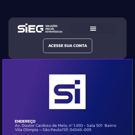
Conheça a SIEG
Nossas Soluções
ACESSE SUA CONTA
ENDEREÇO
Av. Doutor Cardoso de Melo, nº 1.450 - Sala 501 Bairro
Vila Olimpia – São Paulo/SP, 04548-005