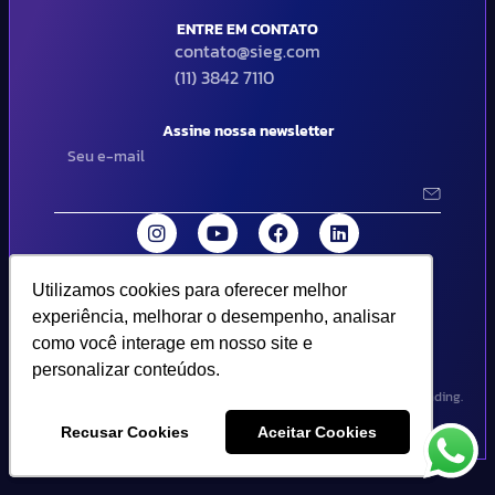
ENTRE EM CONTATO
contato@sieg.com
(11) 3842 7110
Assine nossa newsletter
Utilizamos cookies para oferecer melhor
Utilizamos cookies para oferecer melhor
© 2024 SIEG Soluções Fiscais Estratégicas. Todos os direitos
experiência, melhorar o desempenho, analisar
experiência, melhorar o desempenho, analisar
reservados | Termos de uso e política de privacidade..
como você interage em nosso site e
como você interage em nosso site e
personalizar conteúdos.
personalizar conteúdos.
Design por Empória Branding.
Recusar Cookies
Recusar Cookies
Aceitar Cookies
Aceitar Cookies