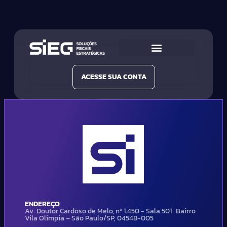
Conheça a SIEG
Nossas Soluções
ACESSE SUA CONTA
ENDEREÇO
Av. Doutor Cardoso de Melo, nº 1.450 - Sala 501 Bairro
Vila Olimpia – São Paulo/SP, 04548-005