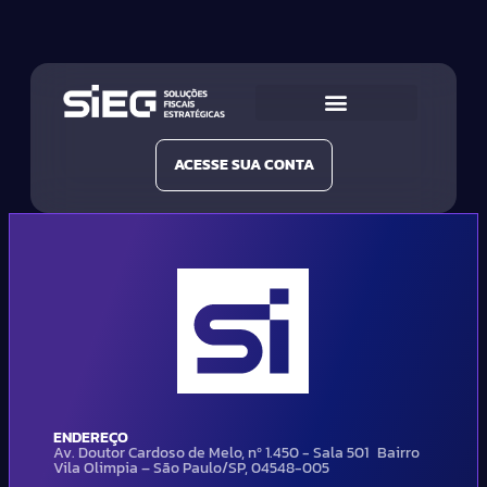
Conheça a SIEG
Nossas Soluções
ACESSE SUA CONTA
ENDEREÇO
Av. Doutor Cardoso de Melo, nº 1.450 - Sala 501 Bairro
Vila Olimpia – São Paulo/SP, 04548-005