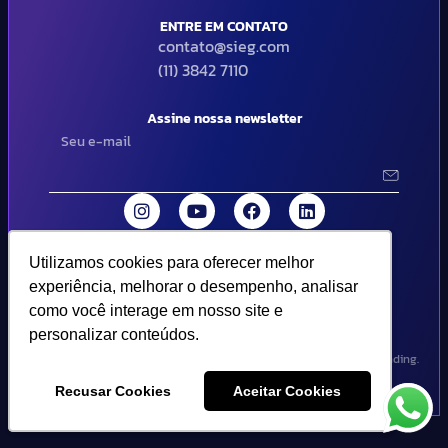
ENTRE EM CONTATO
contato@sieg.com
(11) 3842 7110
Assine nossa newsletter
Utilizamos cookies para oferecer melhor
Utilizamos cookies para oferecer melhor
© 2024 SIEG Soluções Fiscais Estratégicas. Todos os direitos
experiência, melhorar o desempenho, analisar
experiência, melhorar o desempenho, analisar
reservados | Termos de uso e política de privacidade..
como você interage em nosso site e
como você interage em nosso site e
personalizar conteúdos.
personalizar conteúdos.
Design por Empória Branding.
Recusar Cookies
Recusar Cookies
Aceitar Cookies
Aceitar Cookies