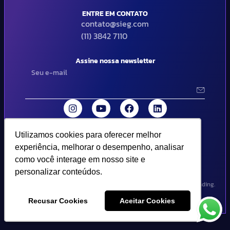
ENTRE EM CONTATO
contato@sieg.com
(11) 3842 7110
Assine nossa newsletter
Utilizamos cookies para oferecer melhor
Utilizamos cookies para oferecer melhor
© 2024 SIEG Soluções Fiscais Estratégicas. Todos os direitos
experiência, melhorar o desempenho, analisar
experiência, melhorar o desempenho, analisar
reservados | Termos de uso e política de privacidade..
como você interage em nosso site e
como você interage em nosso site e
personalizar conteúdos.
personalizar conteúdos.
Design por Empória Branding.
Recusar Cookies
Recusar Cookies
Aceitar Cookies
Aceitar Cookies