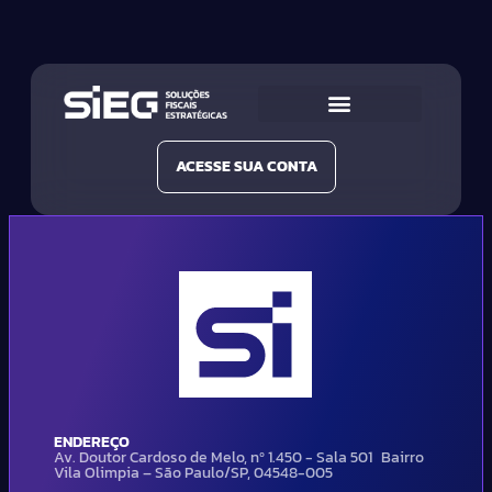
Conheça a SIEG
Nossas Soluções
ACESSE SUA CONTA
ENDEREÇO
Av. Doutor Cardoso de Melo, nº 1.450 - Sala 501 Bairro
Vila Olimpia – São Paulo/SP, 04548-005