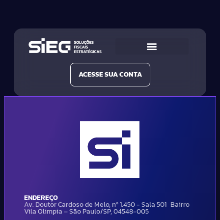
Conheça a SIEG
Nossas Soluções
ACESSE SUA CONTA
ENDEREÇO
Av. Doutor Cardoso de Melo, nº 1.450 - Sala 501 Bairro
Vila Olimpia – São Paulo/SP, 04548-005