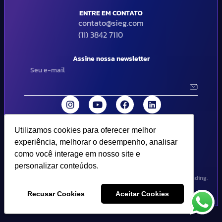
ENTRE EM CONTATO
contato@sieg.com
(11) 3842 7110
Assine nossa newsletter
Utilizamos cookies para oferecer melhor
Utilizamos cookies para oferecer melhor
© 2024 SIEG Soluções Fiscais Estratégicas. Todos os direitos
experiência, melhorar o desempenho, analisar
experiência, melhorar o desempenho, analisar
reservados | Termos de uso e política de privacidade..
como você interage em nosso site e
como você interage em nosso site e
personalizar conteúdos.
personalizar conteúdos.
Design por Empória Branding.
Recusar Cookies
Recusar Cookies
Aceitar Cookies
Aceitar Cookies