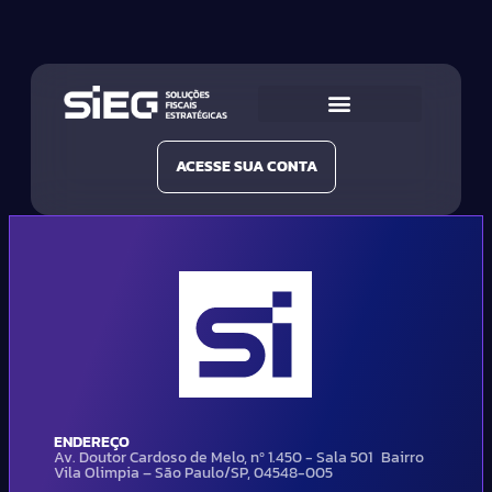
Conheça a SIEG
Nossas Soluções
ACESSE SUA CONTA
ENDEREÇO
Av. Doutor Cardoso de Melo, nº 1.450 - Sala 501 Bairro
Vila Olimpia – São Paulo/SP, 04548-005