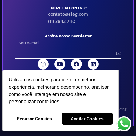
ENTRE EM CONTATO
contato@sieg.com
(11) 3842 7110
Assine nossa newsletter
Utilizamos cookies para oferecer melhor
Utilizamos cookies para oferecer melhor
© 2024 SIEG Soluções Fiscais Estratégicas. Todos os direitos
experiência, melhorar o desempenho, analisar
experiência, melhorar o desempenho, analisar
reservados | Termos de uso e política de privacidade..
como você interage em nosso site e
como você interage em nosso site e
personalizar conteúdos.
personalizar conteúdos.
Design por Empória Branding.
Recusar Cookies
Recusar Cookies
Aceitar Cookies
Aceitar Cookies