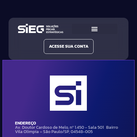
Conheça a SIEG
Nossas Soluções
ACESSE SUA CONTA
ENDEREÇO
Av. Doutor Cardoso de Melo, nº 1.450 - Sala 501 Bairro
Vila Olimpia – São Paulo/SP, 04548-005