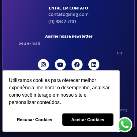
ENTRE EM CONTATO
contato@sieg.com
(11) 3842 7110
Assine nossa newsletter
Utilizamos cookies para oferecer melhor
Utilizamos cookies para oferecer melhor
© 2024 SIEG Soluções Fiscais Estratégicas. Todos os direitos
experiência, melhorar o desempenho, analisar
experiência, melhorar o desempenho, analisar
reservados | Termos de uso e política de privacidade..
como você interage em nosso site e
como você interage em nosso site e
personalizar conteúdos.
personalizar conteúdos.
Design por Empória Branding.
Recusar Cookies
Recusar Cookies
Aceitar Cookies
Aceitar Cookies