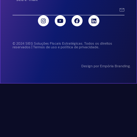
© 2024 SIEG Soluções Fiscais Estratégicas. Todos os direitos
reservados | Termos de uso e política de privacidade..
Design por Empória Branding.