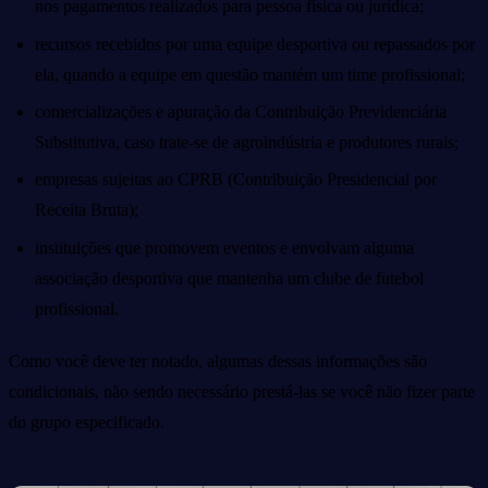
nos pagamentos realizados para pessoa física ou jurídica;
recursos recebidos por uma equipe desportiva ou repassados por
ela, quando a equipe em questão mantém um time profissional;
comercializações e apuração da Contribuição Previdenciária
Substitutiva, caso trate-se de agroindústria e produtores rurais;
empresas sujeitas ao CPRB (Contribuição Presidencial por
Receita Bruta);
instituições que promovem eventos e envolvam alguma
associação desportiva que mantenha um clube de futebol
profissional.
Como você deve ter notado, algumas dessas informações são
condicionais, não sendo necessário prestá-las se você não fizer parte
do grupo especificado.