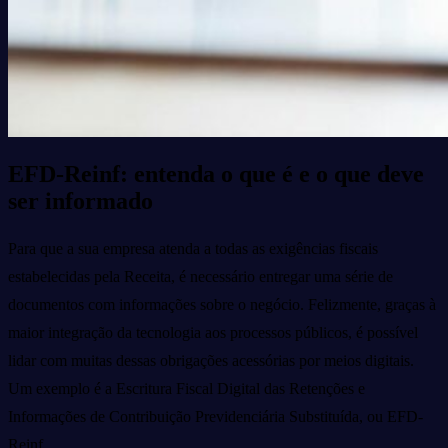
EFD-Reinf: entenda o que é e o que deve
ser informado
Para que a sua empresa atenda a todas as exigências fiscais
estabelecidas pela Receita, é necessário entregar uma série de
documentos com informações sobre o negócio. Felizmente, graças à
maior integração da tecnologia aos processos públicos, é possível
lidar com muitas dessas obrigações acessórias por meios digitais.
Um exemplo é a Escritura Fiscal Digital das Retenções e
Informações de Contribuição Previdenciária Substituída, ou EFD-
Reinf.