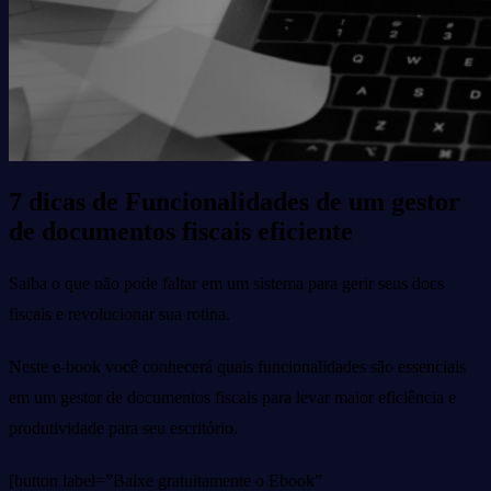
7 dicas de Funcionalidades de um gestor
de documentos fiscais eficiente
Saiba o que não pode faltar em um sistema para gerir seus docs
fiscais e revolucionar sua rotina.
Neste e-book você conhecerá quais funcionalidades são essenciais
em um gestor de documentos fiscais para levar maior eficiência e
produtividade para seu escritório.
[button label=”Baixe gratuitamente o Ebook”