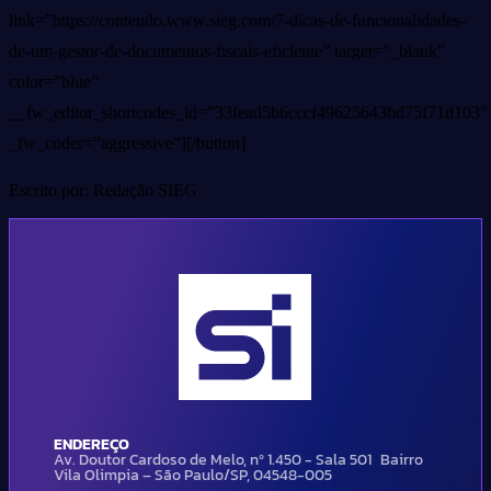
link=”https://conteudo.www.sieg.com/7-dicas-de-funcionalidades-
de-um-gestor-de-documentos-fiscais-eficiente” target=”_blank”
color=”blue”
__fw_editor_shortcodes_id=”33fead5b6cccf49625643bd75f71d103″
_fw_coder=”aggressive”][/button]
Escrito por: Redação SIEG
ENDEREÇO
Av. Doutor Cardoso de Melo, nº 1.450 - Sala 501 Bairro
Vila Olimpia – São Paulo/SP, 04548-005