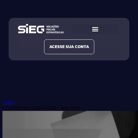
Conheça a SIEG
Nossas Soluções
ACESSE SUA CONTA
Voltar
COTIDIANO CONTÁBIL
·
Mar 2022