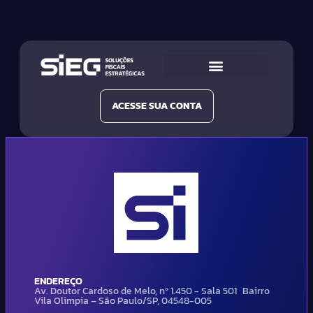
Conheça a SIEG
Nossas Soluções
ACESSE SUA CONTA
ENDEREÇO
Av. Doutor Cardoso de Melo, nº 1.450 - Sala 501 Bairro
Vila Olimpia – São Paulo/SP, 04548-005