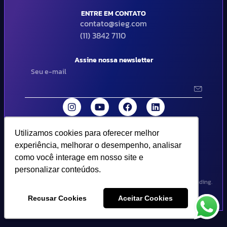
ENTRE EM CONTATO
contato@sieg.com
(11) 3842 7110
Assine nossa newsletter
Utilizamos cookies para oferecer melhor
Utilizamos cookies para oferecer melhor
© 2024 SIEG Soluções Fiscais Estratégicas. Todos os direitos
experiência, melhorar o desempenho, analisar
experiência, melhorar o desempenho, analisar
reservados | Termos de uso e política de privacidade..
como você interage em nosso site e
como você interage em nosso site e
personalizar conteúdos.
personalizar conteúdos.
Design por Empória Branding.
Recusar Cookies
Recusar Cookies
Aceitar Cookies
Aceitar Cookies