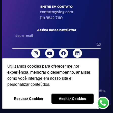
ENTRE EM CONTATO
contato@sieg.com
(11) 3842 7110
Assine nossa newsletter
Utilizamos cookies para oferecer melhor
Utilizamos cookies para oferecer melhor
© 2024 SIEG Soluções Fiscais Estratégicas. Todos os direitos
experiência, melhorar o desempenho, analisar
experiência, melhorar o desempenho, analisar
reservados | Termos de uso e política de privacidade..
como você interage em nosso site e
como você interage em nosso site e
personalizar conteúdos.
personalizar conteúdos.
Design por Empória Branding.
Recusar Cookies
Recusar Cookies
Aceitar Cookies
Aceitar Cookies