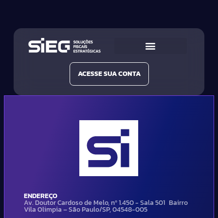
Conheça a SIEG
Nossas Soluções
ACESSE SUA CONTA
ENDEREÇO
Av. Doutor Cardoso de Melo, nº 1.450 - Sala 501 Bairro
Vila Olimpia – São Paulo/SP, 04548-005