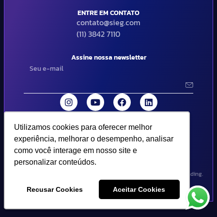
ENTRE EM CONTATO
contato@sieg.com
(11) 3842 7110
Assine nossa newsletter
Utilizamos cookies para oferecer melhor
Utilizamos cookies para oferecer melhor
© 2024 SIEG Soluções Fiscais Estratégicas. Todos os direitos
experiência, melhorar o desempenho, analisar
experiência, melhorar o desempenho, analisar
reservados | Termos de uso e política de privacidade..
como você interage em nosso site e
como você interage em nosso site e
personalizar conteúdos.
personalizar conteúdos.
Design por Empória Branding.
Recusar Cookies
Recusar Cookies
Aceitar Cookies
Aceitar Cookies