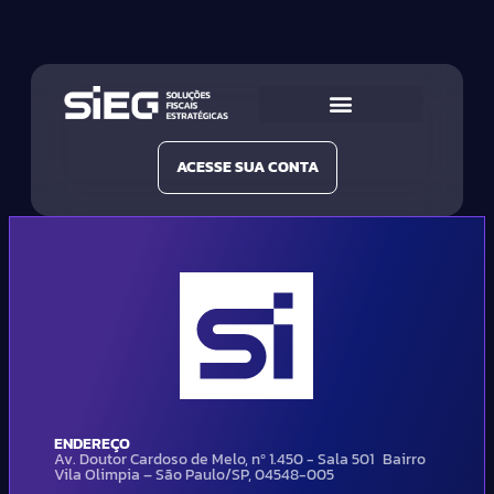
Conheça a SIEG
Nossas Soluções
ACESSE SUA CONTA
ENDEREÇO
Av. Doutor Cardoso de Melo, nº 1.450 - Sala 501 Bairro
Vila Olimpia – São Paulo/SP, 04548-005