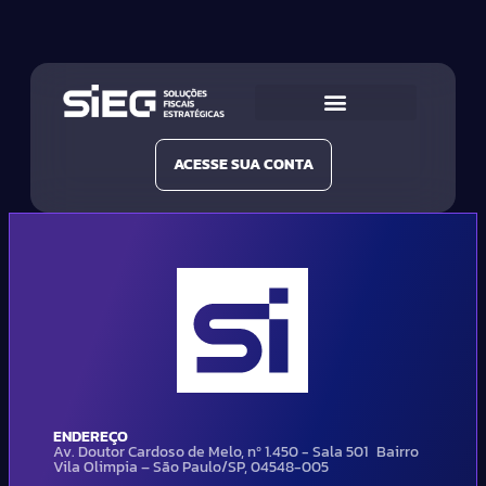
Conheça a SIEG
Nossas Soluções
ACESSE SUA CONTA
ENDEREÇO
Av. Doutor Cardoso de Melo, nº 1.450 - Sala 501 Bairro
Vila Olimpia – São Paulo/SP, 04548-005