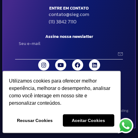
ENTRE EM CONTATO
contato@sieg.com
(11) 3842 7110
Assine nossa newsletter
Utilizamos cookies para oferecer melhor
Utilizamos cookies para oferecer melhor
© 2024 SIEG Soluções Fiscais Estratégicas. Todos os direitos
experiência, melhorar o desempenho, analisar
experiência, melhorar o desempenho, analisar
reservados | Termos de uso e política de privacidade..
como você interage em nosso site e
como você interage em nosso site e
personalizar conteúdos.
personalizar conteúdos.
Design por Empória Branding.
Recusar Cookies
Recusar Cookies
Aceitar Cookies
Aceitar Cookies