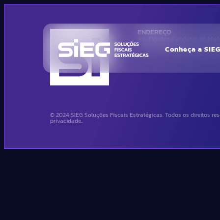
ENDEREÇO
Av. Doutor Cardoso de Melo
Bairro Vila Olimpia – São
Conheça a SIE
© 2024 SIEG Soluções Fiscais Estratégicas. Todos os direitos res
privacidade..