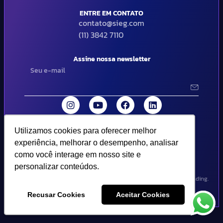
ENTRE EM CONTATO
contato@sieg.com
(11) 3842 7110
Assine nossa newsletter
Utilizamos cookies para oferecer melhor
Utilizamos cookies para oferecer melhor
© 2024 SIEG Soluções Fiscais Estratégicas. Todos os direitos
experiência, melhorar o desempenho, analisar
experiência, melhorar o desempenho, analisar
reservados | Termos de uso e política de privacidade..
como você interage em nosso site e
como você interage em nosso site e
personalizar conteúdos.
personalizar conteúdos.
Design por Empória Branding.
Recusar Cookies
Recusar Cookies
Aceitar Cookies
Aceitar Cookies