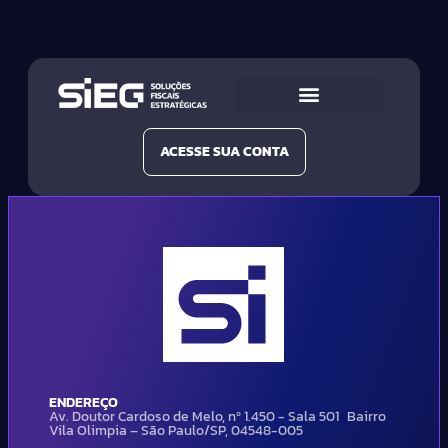
Conheça a SIEG
Nossas Soluções
ACESSE SUA CONTA
ENDEREÇO
Av. Doutor Cardoso de Melo, nº 1.450 - Sala 501 Bairro
Vila Olimpia – São Paulo/SP, 04548-005