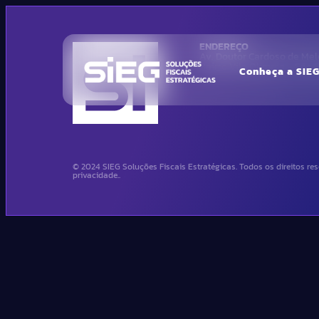
ENDEREÇO
Av. Doutor Cardoso de Melo
Bairro Vila Olimpia – São
Conheça a SIE
© 2024 SIEG Soluções Fiscais Estratégicas. Todos os direitos res
privacidade..