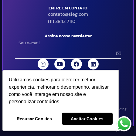
ENTRE EM CONTATO
contato@sieg.com
(11) 3842 7110
Assine nossa newsletter
Utilizamos cookies para oferecer melhor
Utilizamos cookies para oferecer melhor
© 2024 SIEG Soluções Fiscais Estratégicas. Todos os direitos
experiência, melhorar o desempenho, analisar
experiência, melhorar o desempenho, analisar
reservados | Termos de uso e política de privacidade..
como você interage em nosso site e
como você interage em nosso site e
personalizar conteúdos.
personalizar conteúdos.
Design por Empória Branding.
Recusar Cookies
Recusar Cookies
Aceitar Cookies
Aceitar Cookies