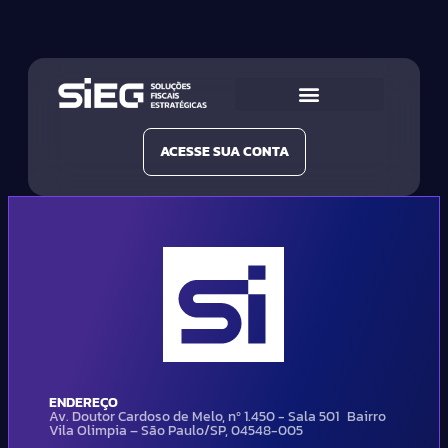
Conheça a SIEG
Nossas Soluções
ACESSE SUA CONTA
ENDEREÇO
Av. Doutor Cardoso de Melo, nº 1.450 - Sala 501 Bairro
Vila Olimpia – São Paulo/SP, 04548-005