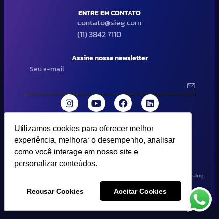
ENTRE EM CONTATO
contato@sieg.com
(11) 3842 7110
Assine nossa newsletter
Utilizamos cookies para oferecer melhor
Utilizamos cookies para oferecer melhor
© 2024 SIEG Soluções Fiscais Estratégicas. Todos os direitos
experiência, melhorar o desempenho, analisar
experiência, melhorar o desempenho, analisar
reservados | Termos de uso e política de privacidade..
como você interage em nosso site e
como você interage em nosso site e
personalizar conteúdos.
personalizar conteúdos.
Design por Empória Branding.
Recusar Cookies
Recusar Cookies
Aceitar Cookies
Aceitar Cookies