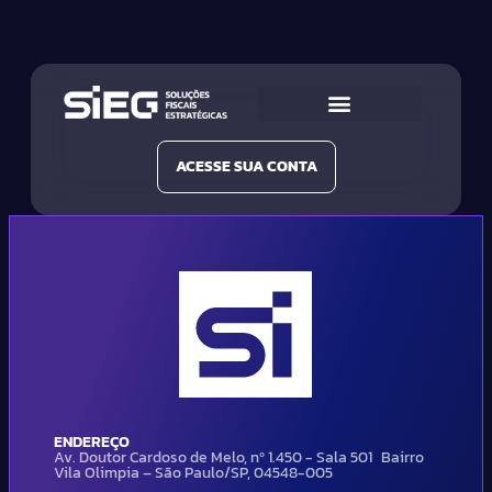
Conheça a SIEG
Nossas Soluções
ACESSE SUA CONTA
ENDEREÇO
Av. Doutor Cardoso de Melo, nº 1.450 - Sala 501 Bairro
Vila Olimpia – São Paulo/SP, 04548-005