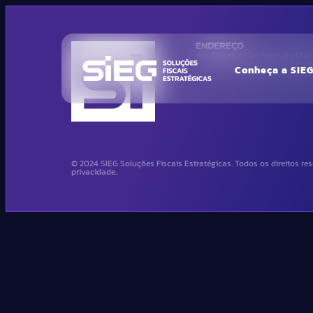
ENDEREÇO
Av. Doutor Cardoso de Melo
Bairro Vila Olimpia – São
Conheça a SIE
© 2024 SIEG Soluções Fiscais Estratégicas. Todos os direitos res
privacidade..