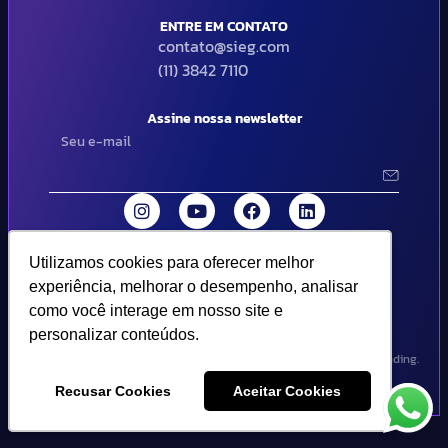
ENTRE EM CONTATO
contato@sieg.com
(11) 3842 7110
Assine nossa newsletter
Utilizamos cookies para oferecer melhor
Utilizamos cookies para oferecer melhor
© 2024 SIEG Soluções Fiscais Estratégicas. Todos os direitos
experiência, melhorar o desempenho, analisar
experiência, melhorar o desempenho, analisar
reservados | Termos de uso e política de privacidade..
como você interage em nosso site e
como você interage em nosso site e
personalizar conteúdos.
personalizar conteúdos.
Design por Empória Branding.
Recusar Cookies
Recusar Cookies
Aceitar Cookies
Aceitar Cookies