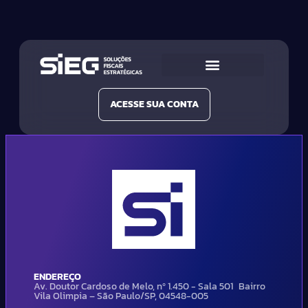
Conheça a SIEG
Nossas Soluções
ACESSE SUA CONTA
ENDEREÇO
Av. Doutor Cardoso de Melo, nº 1.450 - Sala 501 Bairro
Vila Olimpia – São Paulo/SP, 04548-005