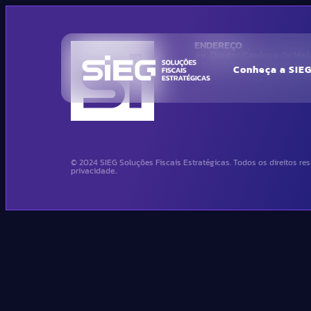
ENDEREÇO
Av. Doutor Cardoso de Melo
Bairro Vila Olimpia – São
Conheça a SIE
© 2024 SIEG Soluções Fiscais Estratégicas. Todos os direitos res
privacidade..