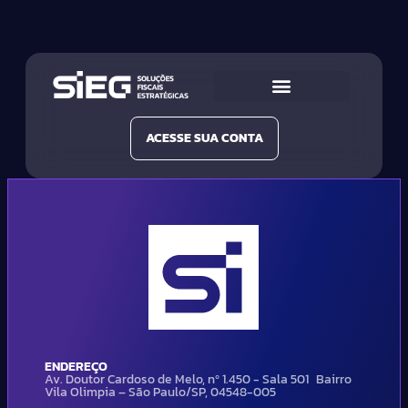
Conheça a SIEG
Nossas Soluções
ACESSE SUA CONTA
ENDEREÇO
Av. Doutor Cardoso de Melo, nº 1.450 - Sala 501 Bairro
Vila Olimpia – São Paulo/SP, 04548-005