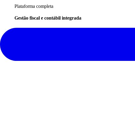
Plataforma completa
Gestão fiscal e contábil integrada
Do Emissor ao IRPF, tudo em um único ambiente.
Ver demonstração