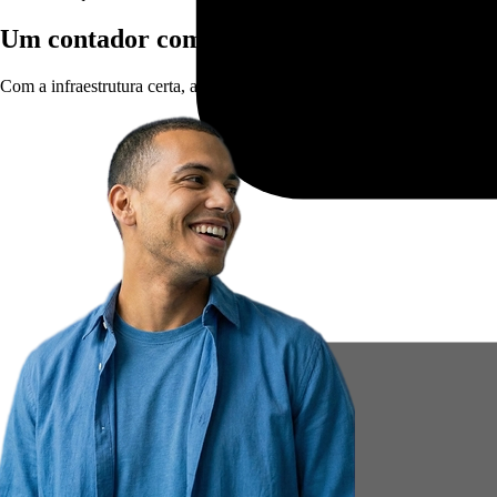
Um contador com SIEG muda tudo, especial
Com a infraestrutura certa, a burocracia some e sobra tempo para te ajud